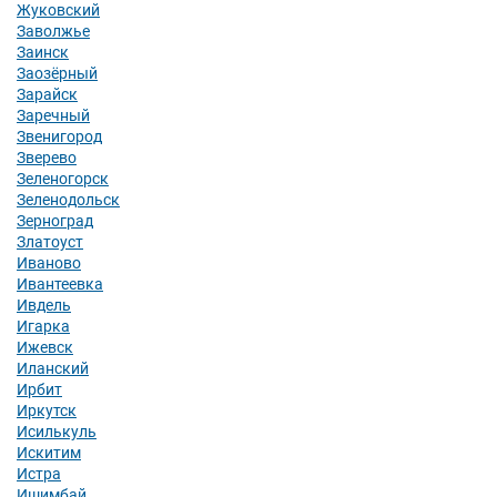
Жуковский
Заволжье
Заинск
Заозёрный
Зарайск
Заречный
Звенигород
Зверево
Зеленогорск
Зеленодольск
Зерноград
Златоуст
Иваново
Ивантеевка
Ивдель
Игарка
Ижевск
Иланский
Ирбит
Иркутск
Исилькуль
Искитим
Истра
Ишимбай