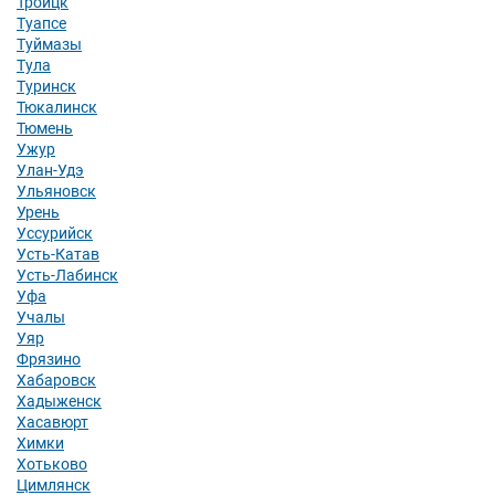
Троицк
Туапсе
Туймазы
Тула
Туринск
Тюкалинск
Тюмень
Ужур
Улан-Удэ
Ульяновск
Урень
Уссурийск
Усть-Катав
Усть-Лабинск
Уфа
Учалы
Уяр
Фрязино
Хабаровск
Хадыженск
Хасавюрт
Химки
Хотьково
Цимлянск