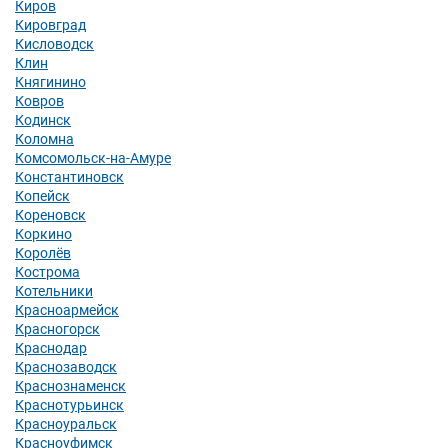
Киров
Кировград
Кисловодск
Клин
Княгинино
Ковров
Кодинск
Коломна
Комсомольск-на-Амуре
Константиновск
Копейск
Кореновск
Коркино
Королёв
Кострома
Котельники
Красноармейск
Красногорск
Краснодар
Краснозаводск
Краснознаменск
Краснотурьинск
Красноуральск
Красноуфимск