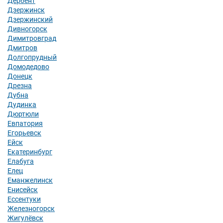
Дербент
Дзержинск
Дзержинский
Дивногорск
Димитровград
Дмитров
Долгопрудный
Домодедово
Донецк
Дрезна
Дубна
Дудинка
Дюртюли
Евпатория
Егорьевск
Ейск
Екатеринбург
Елабуга
Елец
Еманжелинск
Енисейск
Ессентуки
Железногорск
Жигулёвск