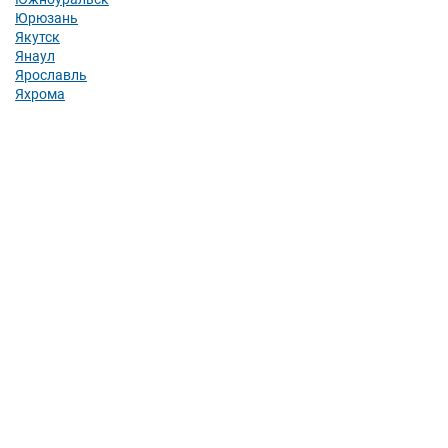
Юрюзань
Якутск
Янаул
Ярославль
Яхрома