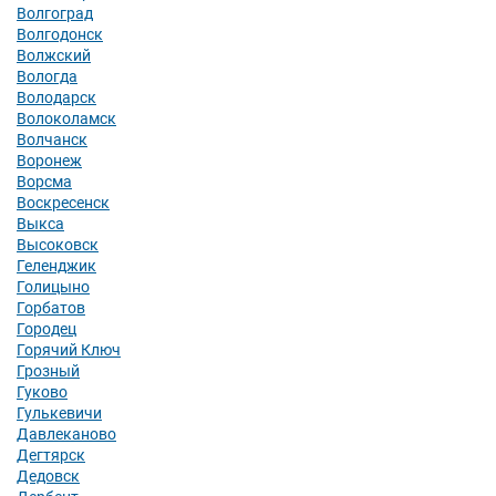
Волгоград
Волгодонск
Волжский
Вологда
Володарск
Волоколамск
Волчанск
Воронеж
Ворсма
Воскресенск
Выкса
Высоковск
Геленджик
Голицыно
Горбатов
Городец
Горячий Ключ
Грозный
Гуково
Гулькевичи
Давлеканово
Дегтярск
Дедовск