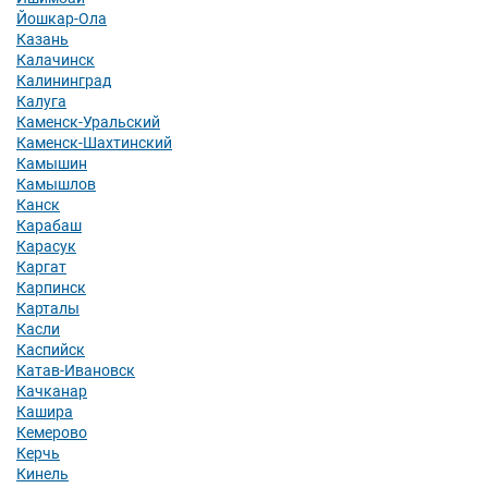
Йошкар-Ола
Казань
Калачинск
Калининград
Калуга
Каменск-Уральский
Каменск-Шахтинский
Камышин
Камышлов
Канск
Карабаш
Карасук
Каргат
Карпинск
Карталы
Касли
Каспийск
Катав-Ивановск
Качканар
Кашира
Кемерово
Керчь
Кинель