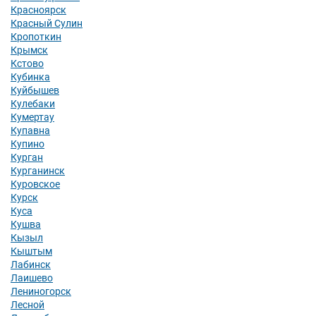
Красноярск
Красный Сулин
Кропоткин
Крымск
Кстово
Кубинка
Куйбышев
Кулебаки
Кумертау
Купавна
Купино
Курган
Курганинск
Куровское
Курск
Куса
Кушва
Кызыл
Кыштым
Лабинск
Лаишево
Лениногорск
Лесной