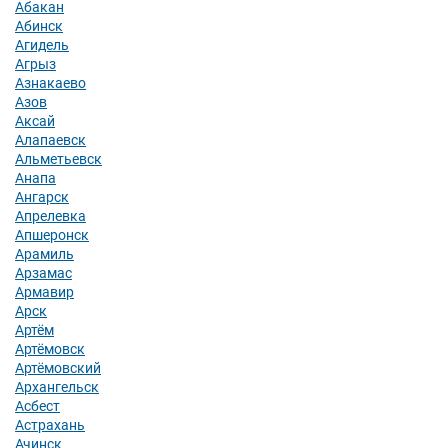
Абакан
Абинск
Агидель
Агрыз
Азнакаево
Азов
Аксай
Алапаевск
Альметьевск
Анапа
Ангарск
Апрелевка
Апшеронск
Арамиль
Арзамас
Армавир
Арск
Артём
Артёмовск
Артёмовский
Архангельск
Асбест
Астрахань
Ачинск