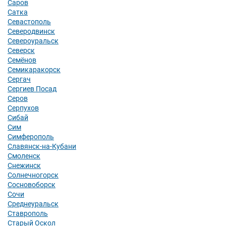
Саров
Сатка
Севастополь
Северодвинск
Североуральск
Северск
Семёнов
Семикаракорск
Сергач
Сергиев Посад
Серов
Серпухов
Сибай
Сим
Симферополь
Славянск-на-Кубани
Смоленск
Снежинск
Солнечногорск
Сосновоборск
Сочи
Среднеуральск
Ставрополь
Старый Оскол