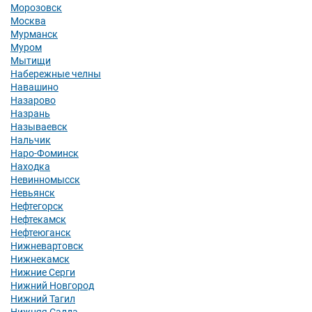
Морозовск
Москва
Мурманск
Муром
Мытищи
Набережные челны
Навашино
Назарово
Назрань
Называевск
Нальчик
Наро-Фоминск
Находка
Невинномысск
Невьянск
Нефтегорск
Нефтекамск
Нефтеюганск
Нижневартовск
Нижнекамск
Нижние Серги
Нижний Новгород
Нижний Тагил