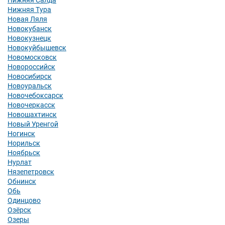
Нижняя Салда
Нижняя Тура
Новая Ляля
Новокубанск
Новокузнецк
Новокуйбышевск
Новомосковск
Новороссийск
Новосибирск
Новоуральск
Новочебоксарск
Новочеркасск
Новошахтинск
Новый Уренгой
Ногинск
Норильск
Ноябрьск
Нурлат
Нязепетровск
Обнинск
Обь
Одинцово
Озёрск
Озеры