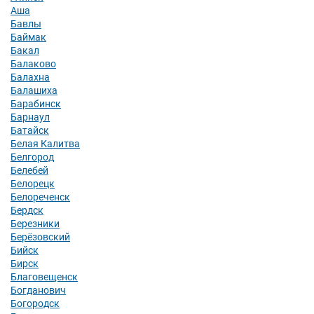
Аша
Бавлы
Баймак
Бакал
Балаково
Балахна
Балашиха
Барабинск
Барнаул
Батайск
Белая Калитва
Белгород
Белебей
Белорецк
Белореченск
Бердск
Березники
Берёзовский
Бийск
Бирск
Благовещенск
Богданович
Богородск