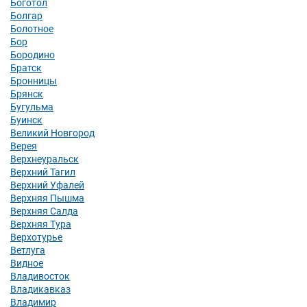
Боготол
Болгар
Болотное
Бор
Бородино
Братск
Бронницы
Брянск
Бугульма
Буинск
Великий Новгород
Верея
Верхнеуральск
Верхний Тагил
Верхний Уфалей
Верхняя Пышма
Верхняя Салда
Верхняя Тура
Верхотурье
Ветлуга
Видное
Владивосток
Владикавказ
Владимир