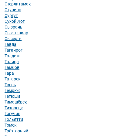
Стерлитамак
Ступино
Сургут
Сухой Лог
Сызрань
Сыктывкар
Сысерть
Тавда
Таганрог
Талдом
Талица
Тамбов
Тара
Татарск
Тверь
Темрюк
Тетюши
Тимашёвск
Тихорецк
Тогучин
Тольятти
Томск
Трёхгорный