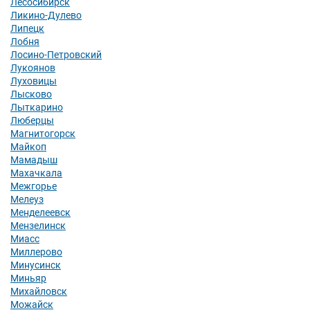
Лесосибирск
Ликино-Дулево
Липецк
Лобня
Лосино-Петровский
Лукоянов
Луховицы
Лысково
Лыткарино
Люберцы
Магнитогорск
Майкоп
Мамадыш
Махачкала
Межгорье
Мелеуз
Менделеевск
Мензелинск
Миасс
Миллерово
Минусинск
Миньяр
Михайловск
Можайск