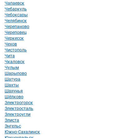
Чапаевск
Чебаркуль
Чебоксары
Челябинск
Черепаново
Череповец
Черкесск
Чехов
Чистополь
Чита
Чкаловск
Чулым
Шарыпово
Шатура
Шахты
Шахунья
Щёлково
Электрогорск
Электросталь
Электроугли
Элиста
Энгельс
Южно-Сахалинск
Южноуральск