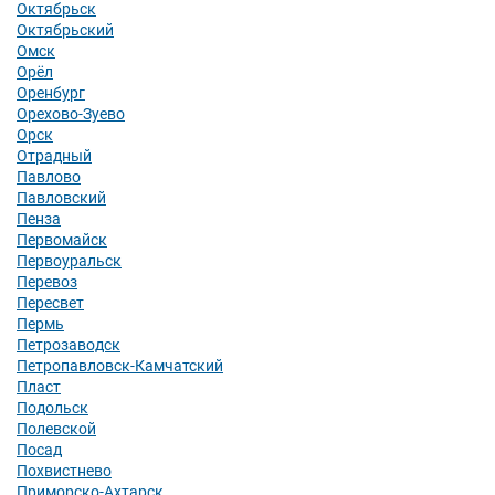
Октябрьск
Октябрьский
Омск
Орёл
Оренбург
Орехово-Зуево
Орск
Отрадный
Павлово
Павловский
Пенза
Первомайск
Первоуральск
Перевоз
Пересвет
Пермь
Петрозаводск
Петропавловск-Камчатский
Пласт
Подольск
Полевской
Посад
Похвистнево
Приморско-Ахтарск