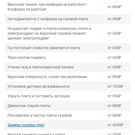
Варочная панель три конфорки не работают/
от 800₽
Конфорка не работает
Не поджигаются 2 конфорки на газовой плите
от 450₽
Не работает поджиг в плите/сломалось сопло и
электроподжиг на варочной газовой панели/
от 450₽
щелкает электроподжиг
Газ поступает слабо/не зажигается плита
от 830₽
Треск кнопки поджига
от 650₽
Утечка газа в плите/варочной панели
от 950₽
Варочная поверхность тухнет при включении
от 850₽
Установка датчика загазованности
от 1050₽
Убрать плиту и поставить заглушку
от 950₽
Демонтаж старой плиты
от 850₽
Регулировка и чистка плиты газовой
от 800₽
Замена газовых плит
от 5650₽
Монтаж газового шланга к плите
от 700₽