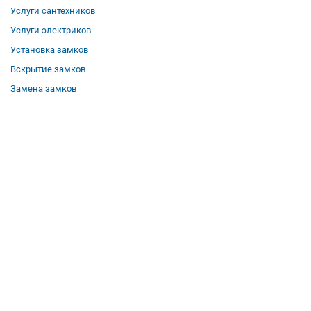
Услуги сантехников
Услуги электриков
Установка замков
Вскрытие замков
Замена замков
О компании
Гарантии
Отзывы
Вакансии
Контакты
Все услуги
Полезная информация
Где мы работаем