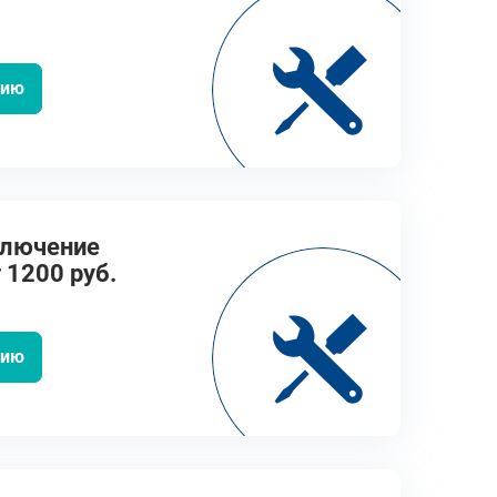
цию
ключение
 1200 руб.
цию