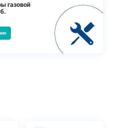
ы газовой
б.
цию