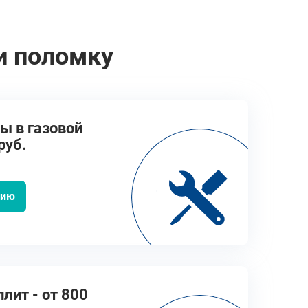
и поломку
ы в газовой
руб.
цию
лит - от 800