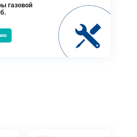
ы газовой
б.
цию