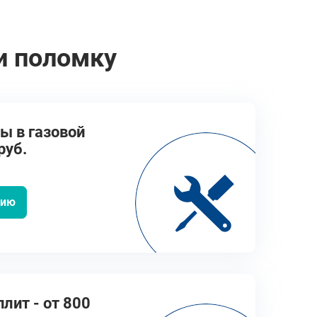
и поломку
ы в газовой
руб.
цию
лит - от 800