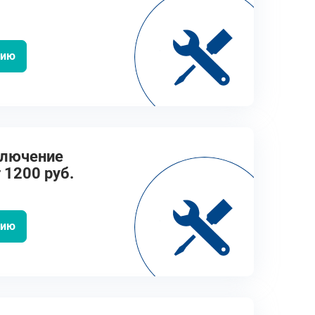
цию
ключение
 1200 руб.
цию