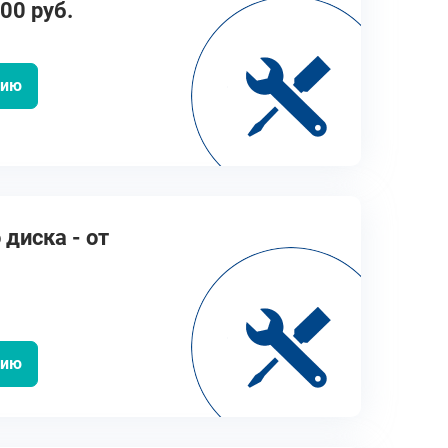
00 руб.
цию
диска - от
цию