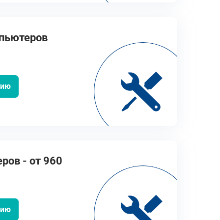
мпьютеров
цию
ров - от 960
цию