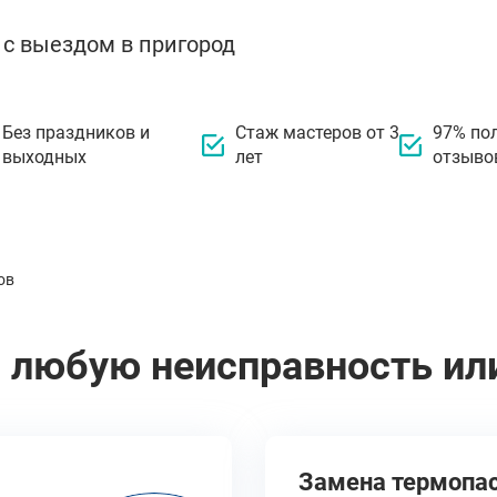
 с выездом в пригород
Без праздников и
Стаж мастеров от 3
97% по
выходных
лет
отзыво
ов
 любую неисправность ил
Замена термопа