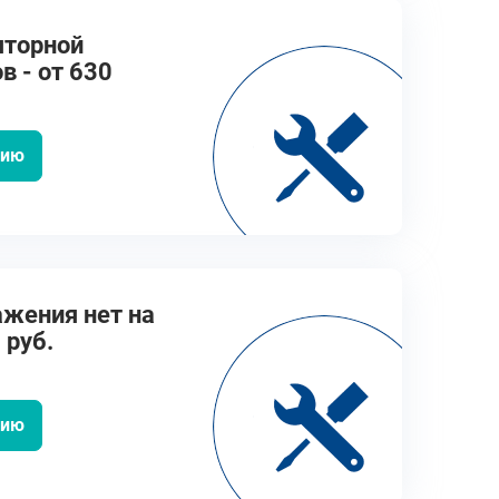
яторной
в - от 630
цию
ажения нет на
 руб.
цию