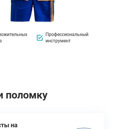
ложительных
Профессиональный
в
инструмент
и поломку
сты на